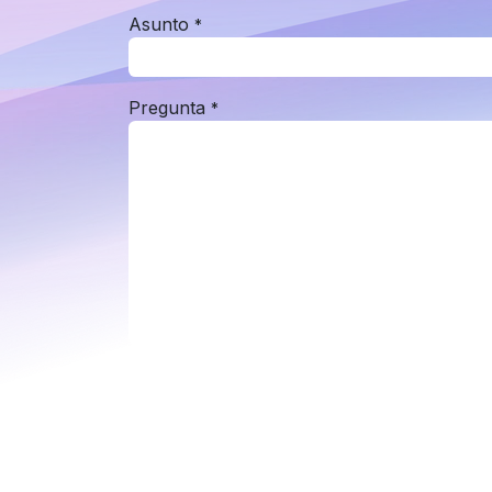
Asunto
*
Pregunta
*