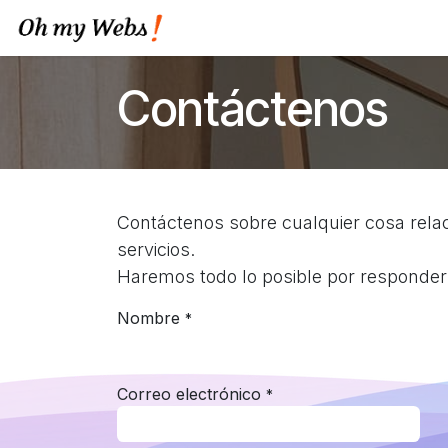
Ir al contenido
Crear ticket soporte
Contáctenos
Contáctenos sobre cualquier cosa rel
servicios.
Haremos todo lo posible por responderl
Nombre
*
Correo electrónico
*